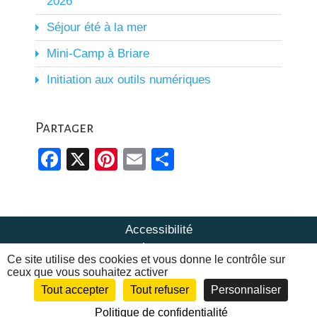
2026
Séjour été à la mer
Mini-Camp à Briare
Initiation aux outils numériques
Partager
Facebook
X
Pinterest
Email
Partager
Accessibilité
Mentions Légales & Politique de
Ce site utilise des cookies et vous donne le contrôle sur
confidentialité
ceux que vous souhaitez activer
Tout accepter
Tout refuser
Personnaliser
© Centre Social de Pouilly-sur-Loire |
Site web
Politique de confidentialité