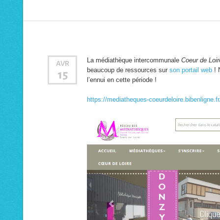
La médiathèque intercommunale
Coeur de Loir
AVR
beaucoup de ressources sur
son portail web
! 
15
l’ennui en cette période !
https://mediatheques-coeurdeloire.bibenligne.fr